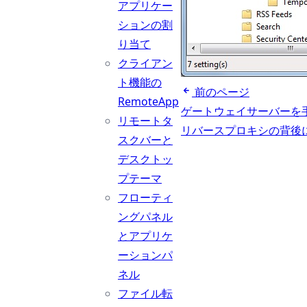
アプリケー
ションの割
り当て
クライアン
ト機能の
前のページ
RemoteApp
ゲートウェイサーバーを
リモートタ
リバースプロキシの背後
スクバーと
デスクトッ
プテーマ
フローティ
ングパネル
とアプリケ
ーションパ
ネル
ファイル転