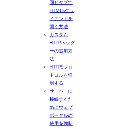
同じタブで
HTML5クラ
イアントを
開く方法
カスタム
HTTPヘッダ
ーの追加方
法
HTTPSプロ
トコルを強
制する
サーバーに
接続するた
めにウェブ
ポータルの
使用を強制