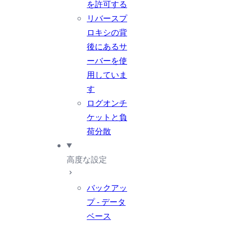
を許可する
リバースプ
ロキシの背
後にあるサ
ーバーを使
用していま
す
ログオンチ
ケットと負
荷分散
高度な設定
バックアッ
プ - データ
ベース