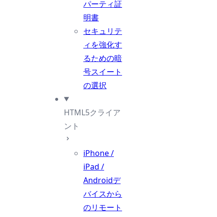
パーティ証
明書
セキュリテ
ィを強化す
るための暗
号スイート
の選択
HTML5クライア
ント
iPhone /
iPad /
Androidデ
バイスから
のリモート