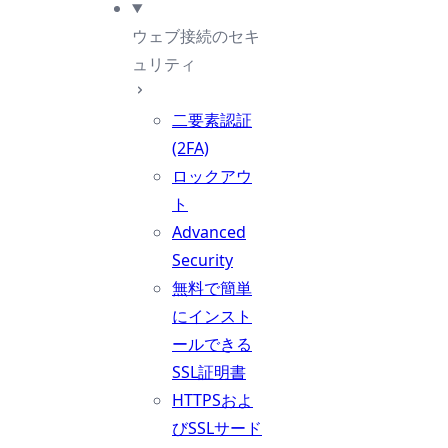
ウェブ接続のセキ
ュリティ
二要素認証
(2FA)
ロックアウ
ト
Advanced
Security
無料で簡単
にインスト
ールできる
SSL証明書
HTTPSおよ
びSSLサード