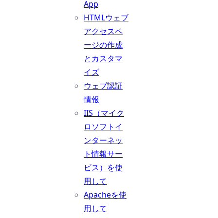
App
HTMLウェブ
アクセスペ
ージの作成
とカスタマ
イズ
ウェブ認証
情報
IIS（マイク
ロソフトイ
ンターネッ
ト情報サー
ビス）を使
用して
Apacheを使
用して