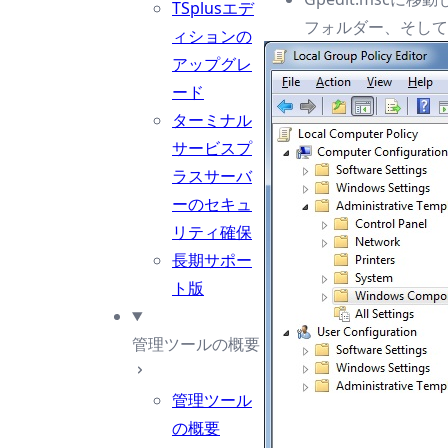
TSplusエデ
フォルダー、そしてRem
ィションの
アップグレ
ード
ターミナル
サービスプ
ラスサーバ
ーのセキュ
リティ確保
長期サポー
ト版
管理ツールの概要
管理ツール
の概要