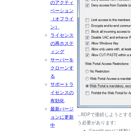
のアクティ
ベーション
（オフライ
ン）
ライセンス
の再ホステ
ィング
サーバーを
クローンす
る
サポートラ
イセンスの
有効化
最新バージ
…RDPで接続しようと
ョンに更新
う必要があります:
中
Gpedit.msc