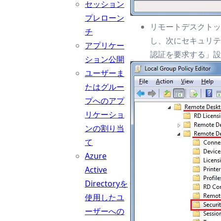
セッション
プレローン
リモートデスクトッ
チ
し、次にセキュリテ
アプリケー
認証を要求する」設
ション公開
ユーザーま
たはグルー
プへのアプ
リケーショ
ンの割り当
て
Azure
Active
Directoryを
使用したユ
ーザーへの