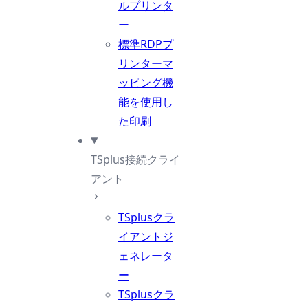
ルプリンタ
ー
標準RDPプ
リンターマ
ッピング機
能を使用し
た印刷
TSplus接続クライ
アント
TSplusクラ
イアントジ
ェネレータ
ー
TSplusクラ