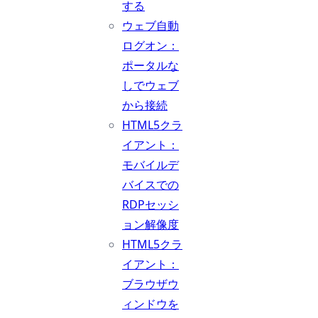
する
ウェブ自動
ログオン：
ポータルな
しでウェブ
から接続
HTML5クラ
イアント：
モバイルデ
バイスでの
RDPセッシ
ョン解像度
HTML5クラ
イアント：
ブラウザウ
ィンドウを