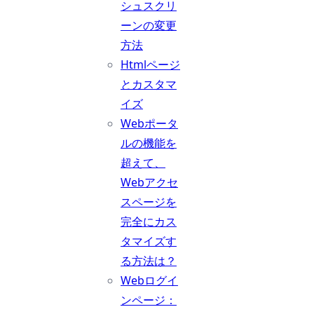
シュスクリ
ーンの変更
方法
Htmlページ
とカスタマ
イズ
Webポータ
ルの機能を
超えて、
Webアクセ
スページを
完全にカス
タマイズす
る方法は？
Webログイ
ンページ：