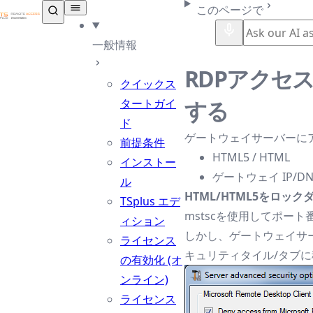
TSplus ドキュメンテーション ®
このページで
一般情報
RDPアクセ
クイックス
タートガイ
する
ド
ゲートウェイサーバーに
前提条件
HTML5 / HTML
インストー
ゲートウェイ IP/D
ル
HTML/HTML5をロッ
TSplus エデ
mstscを使用してポート
ィション
しかし、ゲートウェイサー
ライセンス
キュリティタイル/タブ
の有効化 (オ
ンライン)
ライセンス