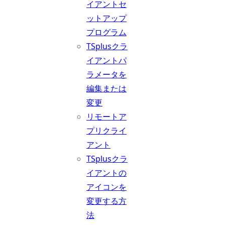
イアントセ
ットアップ
プログラム
TSplusクラ
イアントパ
ラメータを
編集または
変更
リモートア
プリクライ
アント
TSplusクラ
イアントの
アイコンを
変更する方
法