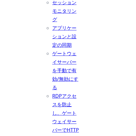
セッション
モニタリン
グ
アプリケー
ションと設
定の同期
ゲートウェ
イサーバー
を手動で有
効/無効にす
る
RDPアクセ
スを防止
し、ゲート
ウェイサー
バーでHTTP