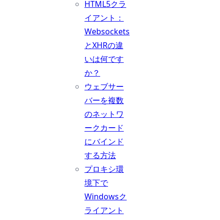
HTML5クラ
イアント：
Websockets
とXHRの違
いは何です
か？
ウェブサー
バーを複数
のネットワ
ークカード
にバインド
する方法
プロキシ環
境下で
Windowsク
ライアント