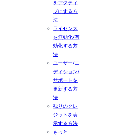
をアクティ
ブにする方
法
ライセンス
を無効化/有
効化する方
法
ユーザー/エ
ディション/
サポートを
更新する方
法
残りのクレ
ジットを表
示する方法
もっと