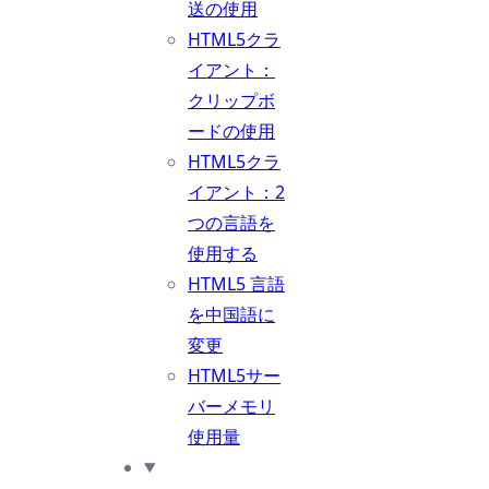
送の使用
HTML5クラ
イアント：
クリップボ
ードの使用
HTML5クラ
イアント：2
つの言語を
使用する
HTML5 言語
を中国語に
変更
HTML5サー
バーメモリ
使用量