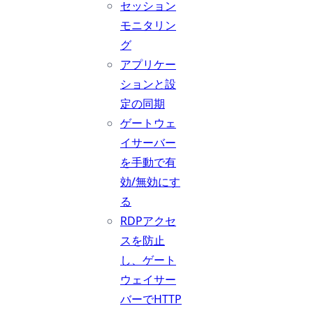
セッション
モニタリン
グ
アプリケー
ションと設
定の同期
ゲートウェ
イサーバー
を手動で有
効/無効にす
る
RDPアクセ
スを防止
し、ゲート
ウェイサー
バーでHTTP