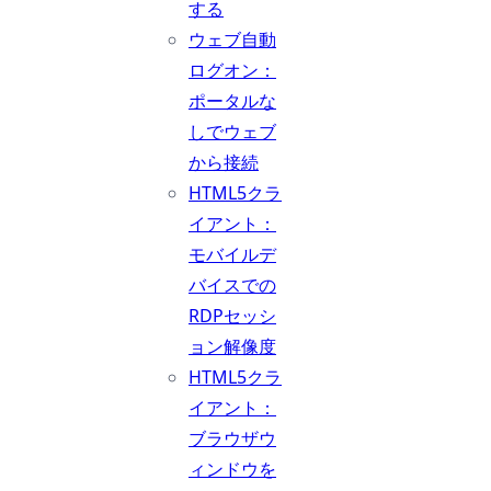
する
ウェブ自動
ログオン：
ポータルな
しでウェブ
から接続
HTML5クラ
イアント：
モバイルデ
バイスでの
RDPセッシ
ョン解像度
HTML5クラ
イアント：
ブラウザウ
ィンドウを