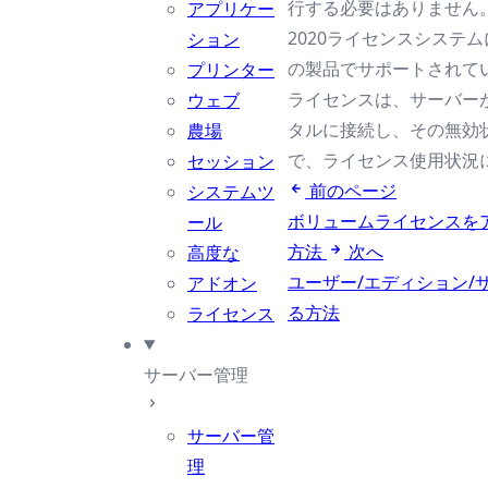
行する必要はありません
アプリケー
2020ライセンスシステ
ション
の製品でサポートされて
プリンター
ライセンスは、サーバー
ウェブ
タルに接続し、その無効
農場
で、ライセンス使用状況
セッション
前のページ
システムツ
ボリュームライセンスを
ール
方法
次へ
高度な
ユーザー/エディション/
アドオン
る方法
ライセンス
サーバー管理
サーバー管
理