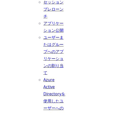
セッション
プレローン
チ
アプリケー
ション公開
ユーザーま
たはグルー
プへのアプ
リケーショ
ンの割り当
て
Azure
Active
Directoryを
使用したユ
ーザーへの