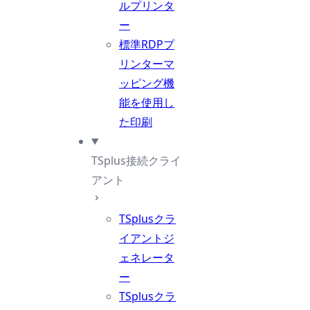
ルプリンタ
ー
標準RDPプ
リンターマ
ッピング機
能を使用し
た印刷
TSplus接続クライ
アント
TSplusクラ
イアントジ
ェネレータ
ー
TSplusクラ