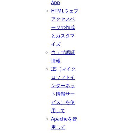
App
HTMLウェブ
アクセスペ
ージの作成
とカスタマ
イズ
ウェブ認証
情報
IIS（マイク
ロソフトイ
ンターネッ
ト情報サー
ビス）を使
用して
Apacheを使
用して