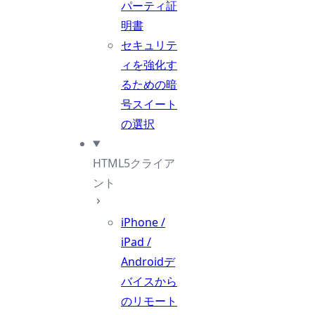
パーティ証
明書
セキュリテ
ィを強化す
るための暗
号スイート
の選択
HTML5クライア
ント
iPhone /
iPad /
Androidデ
バイスから
のリモート