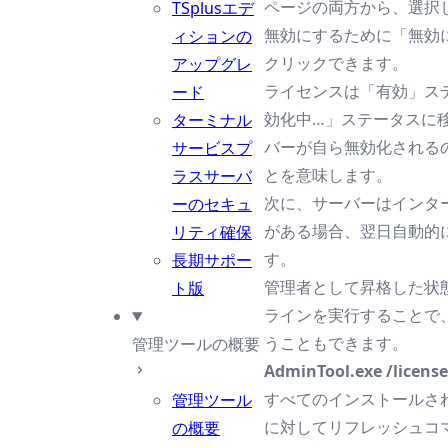
ページの両方から、選択
TSplusエデ
無効にするために「無効
ィションの
クリックできます。
アップグレ
ライセンスは「有効」ス
ード
効化中…」ステータスに
ターミナル
バーが自ら無効化される
サービスプ
とを意味します。
ラスサーバ
次に、サーバーはインタ
ーのセキュ
がある場合、翌日自動的
リティ確保
す。
長期サポー
管理者として昇格した状
ト版
ラインを実行することで
うこともできます。
管理ツールの概要
AdminTool.exe /license
すべてのインストールさ
管理ツール
に対してリフレッシュコ
の概要