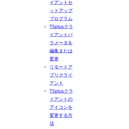
イアントセ
ットアップ
プログラム
TSplusクラ
イアントパ
ラメータを
編集または
変更
リモートア
プリクライ
アント
TSplusクラ
イアントの
アイコンを
変更する方
法