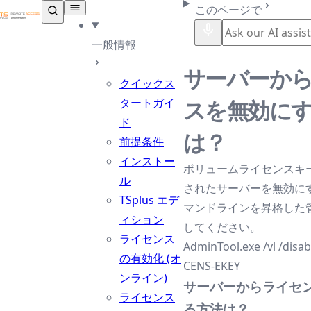
TSplus ドキュメンテーション ®
このページで
一般情報
サーバーか
クイックス
タートガイ
スを無効に
ド
は？
前提条件
インストー
ボリュームライセンスキ
ル
されたサーバーを無効に
TSplus エデ
マンドラインを昇格した
ィション
してください。
ライセンス
AdminTool.exe /vl /disa
の有効化 (オ
CENS-EKEY
ンライン)
サーバーからライセ
ライセンス
る方法は？