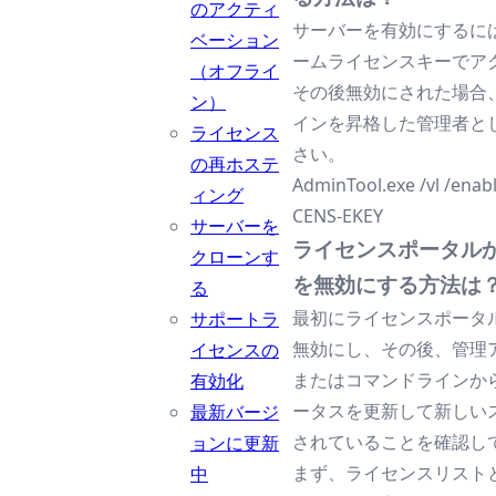
のアクティ
サーバーを有効にするに
ベーション
ームライセンスキーでア
（オフライ
その後無効にされた場合
ン）
インを昇格した管理者と
ライセンス
さい。
の再ホステ
AdminTool.exe /vl /enab
ィング
CENS-EKEY
サーバーを
ライセンスポータル
クローンす
を無効にする方法は
る
最初にライセンスポータ
サポートラ
無効にし、その後、管理
イセンスの
またはコマンドラインか
有効化
ータスを更新して新しい
最新バージ
されていることを確認し
ョンに更新
まず、ライセンスリスト
中