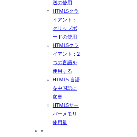
送の使用
HTML5クラ
イアント：
クリップボ
ードの使用
HTML5クラ
イアント：2
つの言語を
使用する
HTML5 言語
を中国語に
変更
HTML5サー
バーメモリ
使用量