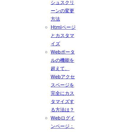
シュスクリ
ーンの変更
方法
Htmlページ
とカスタマ
イズ
Webポータ
ルの機能を
超えて、
Webアクセ
スページを
完全にカス
タマイズす
る方法は？
Webログイ
ンページ：