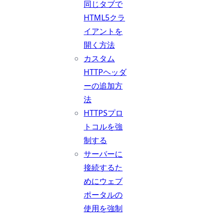
同じタブで
HTML5クラ
イアントを
開く方法
カスタム
HTTPヘッダ
ーの追加方
法
HTTPSプロ
トコルを強
制する
サーバーに
接続するた
めにウェブ
ポータルの
使用を強制