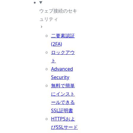
ウェブ接続のセキ
ュリティ
二要素認証
(2FA)
ロックアウ
ト
Advanced
Security
無料で簡単
にインスト
ールできる
SSL証明書
HTTPSおよ
びSSLサード