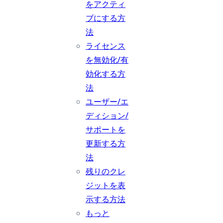
をアクティ
ブにする方
法
ライセンス
を無効化/有
効化する方
法
ユーザー/エ
ディション/
サポートを
更新する方
法
残りのクレ
ジットを表
示する方法
もっと