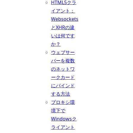
HTML5クラ
イアント：
Websockets
とXHRの違
いは何です
か？
ウェブサー
バーを複数
のネットワ
ークカード
にバインド
する方法
プロキシ環
境下で
Windowsク
ライアント