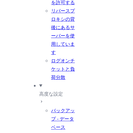
を許可する
リバースプ
ロキシの背
後にあるサ
ーバーを使
用していま
す
ログオンチ
ケットと負
荷分散
高度な設定
バックアッ
プ - データ
ベース