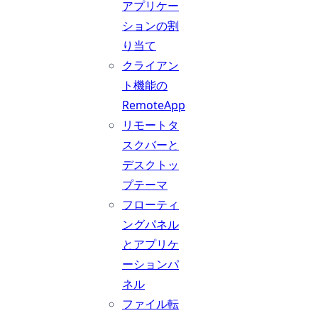
アプリケー
ションの割
り当て
クライアン
ト機能の
RemoteApp
リモートタ
スクバーと
デスクトッ
プテーマ
フローティ
ングパネル
とアプリケ
ーションパ
ネル
ファイル転