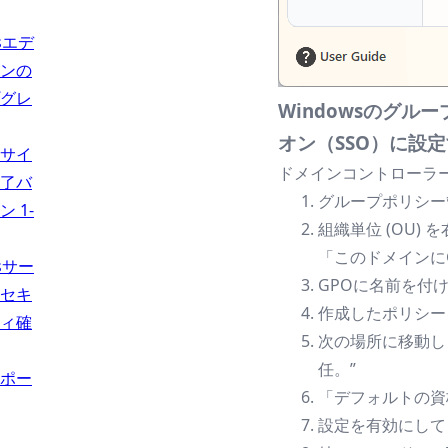
usエデ
ンの
グレ
Windowsのグ
オン（SSO）に設
サイ
ドメインコントローラー
了バ
グループポリシー
 1-
組織単位 (OU)
「このドメインに
usサー
GPOに名前を付け
セキ
作成したポリシー
ィ確
次の場所に移動しま
任。”
ポー
「デフォルトの資
設定を有効にして