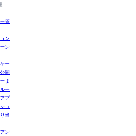
理
ー管
ョン
ーン
ケー
公開
ーま
ルー
アプ
ショ
り当
アン