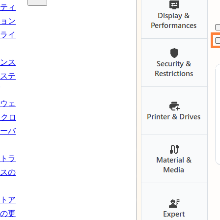
ティ
ョン
ライ
ンス
ステ
ウェ
とクロ
ーバ
トラ
スの
トア
の更