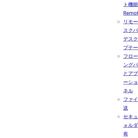
ト機能
Remo
リモー
スクバ
デスク
プテー
フロー
ングパ
とアプ
ーショ
ネル
ファイ
送
セキュ
ォルダ
有