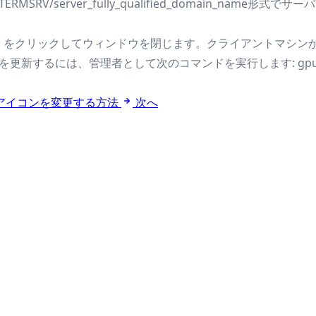
MSRV/server_fully_qualified_domain_name形式
」をクリックしてウィンドウを閉じます。クライアントマシンか
更新するには、管理者として次のコマンドを実行します: gpupdate
トのアイコンを変更する方法
次へ