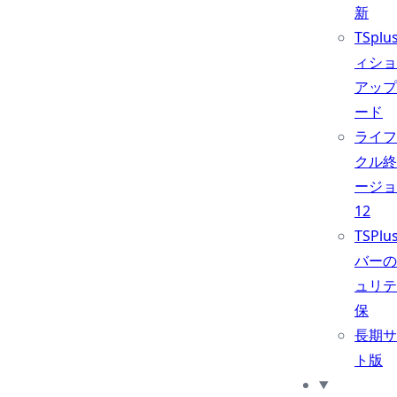
新
TSpl
ィショ
アップ
ード
ライフ
クル終
ージョン
12
TSPl
バーの
ュリテ
保
長期サ
ト版