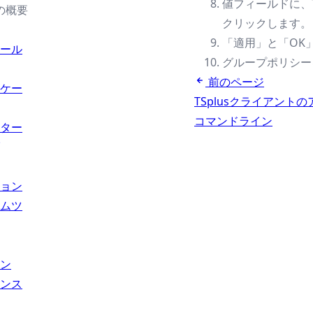
値フィールドに、TER
の概要
クリックします。
「適用」と「OK
ール
グループポリシーを
前のページ
ケー
TSplusクライアン
コマンドライン
ター
ョン
ムツ
ン
ンス