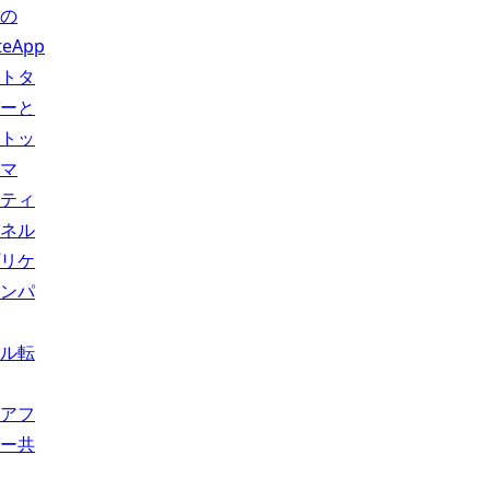
の
teApp
トタ
ーと
トッ
マ
ティ
ネル
リケ
ンパ
ル転
アフ
ー共