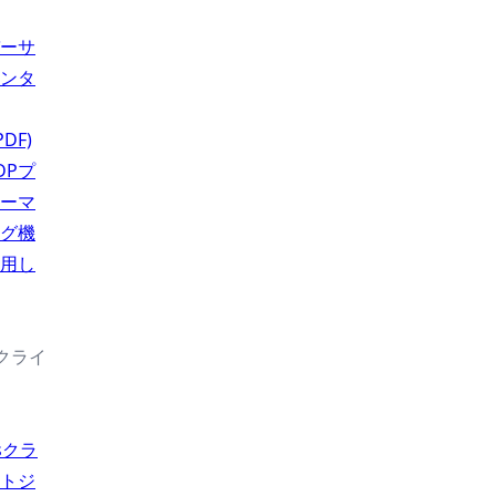
ーサ
ンタ
PDF)
DPプ
ーマ
グ機
用し
続クライ
usクラ
トジ