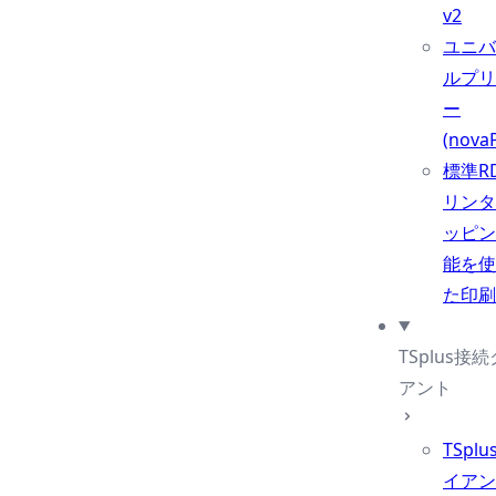
v2
ユニバ
ルプリ
ー
(nova
標準R
リンタ
ッピン
能を使
た印刷
TSplus接
アント
TSpl
イアン