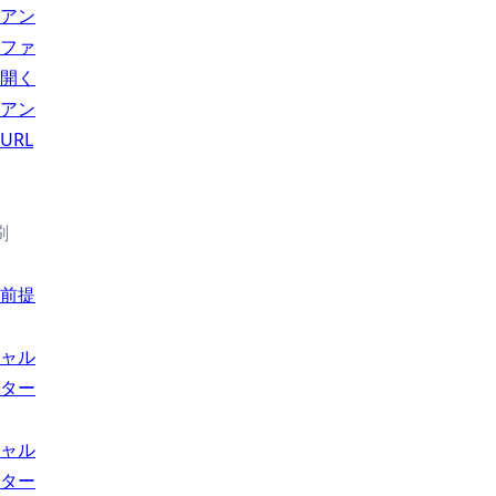
アン
ファ
開く
アン
URL
刷
前提
ャル
ター
ャル
ター