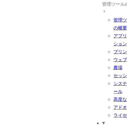
管理ツール
管理ツ
の概要
アプリ
ション
プリン
ウェブ
農場
セッシ
システ
ール
高度な
アドオ
ライセ