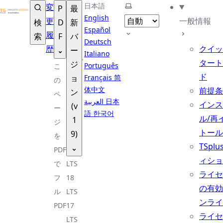
TSplus ドキュメンテーション ®
日本語
テーマを選択
変
P
最
English
更
一般情報
検
D
新
Español
履
索
F
バ
Deutsch
歴
クイッ
ー
Italiano
タート
ジ
Português
こ
ド
ョ
Français
简
の
体中文
前提条
ン
ペ
العربية
日本
インス
(v
ー
語
한국어
ル/再
1
ジ
トール
9)
を
TSplu
PDF
ィショ
で
LTS
ライセ
フ
18
の有効
ル
LTS
ンライ
PDF
17
ライセ
LTS