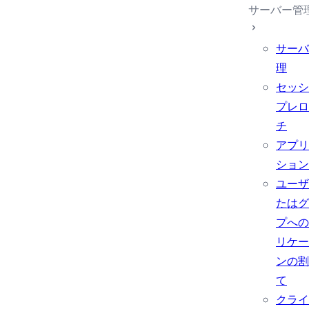
サーバー管
サーバ
理
セッシ
プレロ
チ
アプリ
ション
ユーザ
たはグ
プへの
リケー
ンの割
て
クライ