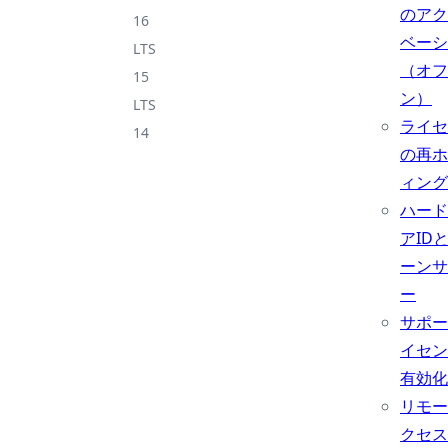
のアク
16
ベーシ
LTS
（オフ
15
ン）
LTS
ライセ
14
の再ホ
ィング
ハード
アID
ーンサ
ー
サポー
イセン
有効化
リモー
クセス