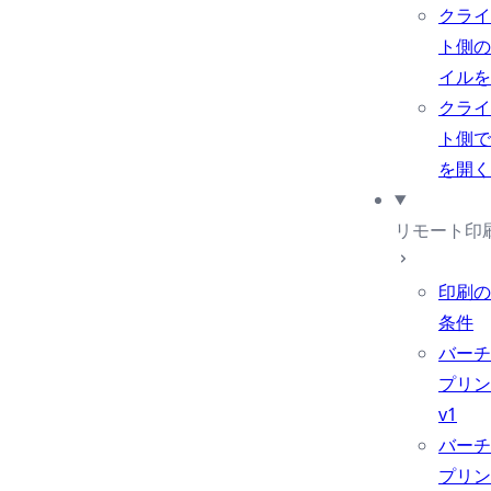
クライ
ト側の
イルを
クライ
ト側で
を開く
リモート印
印刷の
条件
バーチ
プリン
v1
バーチ
プリン