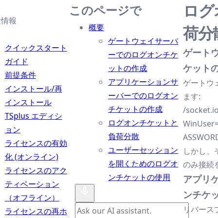
ログ
このページで
般情報
概要
荷分
ゲートウェイサーバ
クイックスタート
ゲート
ーでのログオンチケ
ガイド
ケット
ットの作成
前提条件
アプリケーションサ
ゲートウ
インストール/再
ーバーでのログオン
ます:
インストール
チケットの作成
/socket.
TSplus エディシ
ログオンチケットと
WinUser
ョン
負荷分散
ASSWOR
ライセンスの有効
ユーザーセッション
しかし、
化 (オンライン)
を開くためのログオ
のみ接続
ライセンスのアク
ンチケットの使用
アプリ
ティベーション
ンチケ
（オフライン）
リバース
ライセンスの再ホ