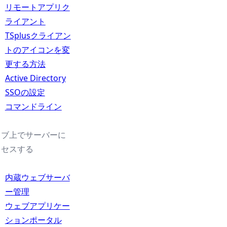
リモートアプリク
ライアント
TSplusクライアン
トのアイコンを変
更する方法
Active Directory
SSOの設定
コマンドライン
ェブ上でサーバーに
クセスする
内蔵ウェブサーバ
ー管理
ウェブアプリケー
ションポータル