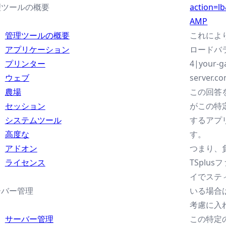
理ツールの概要
action=
AMP
管理ツールの概要
これによ
アプリケーション
ロードバ
プリンター
4|your-g
ウェブ
server.c
農場
この回答を解
セッション
がこの特
システムツール
するアプ
高度な
す。
アドオン
つまり、
ライセンス
TSplu
イでステ
ーバー管理
いる場合
考慮に入
サーバー管理
この特定