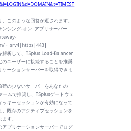
lb&l=LOGIN&d=DOMAIN&t=TIMEST
り、このような回答が返されます。
ランシング-オン|アプリサーバー
ateway-
om/~~srv4|https|443|
析して、TSplus Load-Balancer
定のユーザーに接続することを推奨
リケーションサーバーを取得できま
負荷の少ないサーバーをあなたの
sファームで推奨し、TSplusゲートウェ
ィッキーセッションが有効になって
は、既存のアクティブセッションを
れます。
のアプリケーションサーバーでログ