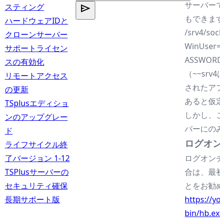
サーバー
スティング
もできま
ハードウェアIDと
/srv4/soc
クローンサーバー
WinUser
サポートライセン
ASSWOR
スの有効化
（~~sr
リモートアクセス
されたア
の更新
あると仮
TSplusエディショ
しかし、
ンのアップグレー
バーにの
ド
ログオ
ライフサイクル終
了バージョン 1-12
ログオン
TSPlusサーバーの
合は、最
セキュリティ確保
とをお勧
長期サポート版
https://y
bin/hb.ex