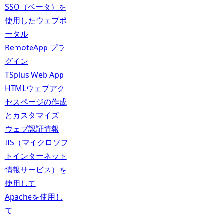
SSO（ベータ）を
使用したウェブポ
ータル
RemoteApp プラ
グイン
TSplus Web App
HTMLウェブアク
セスページの作成
とカスタマイズ
ウェブ認証情報
IIS（マイクロソフ
トインターネット
情報サービス）を
使用して
Apacheを使用し
て