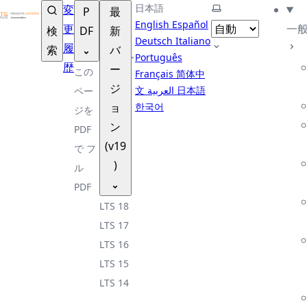
TSplus ドキュメンテーション ®
日本語
テーマを選択
変
P
最
English
Español
更
一
検
DF
新
Deutsch
Italiano
履
索
バ
Português
歴
ー
この
Français
简体中
ジ
文
العربية
日本語
ペー
ョ
한국어
ジを
ン
PDF
(v19
で
フ
)
ル
PDF
LTS 18
LTS 17
LTS 16
LTS 15
LTS 14