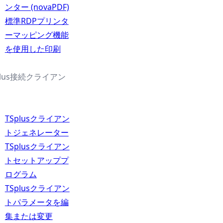
ンター (novaPDF)
標準RDPプリンタ
ーマッピング機能
を使用した印刷
plus接続クライアン
TSplusクライアン
トジェネレーター
TSplusクライアン
トセットアッププ
ログラム
TSplusクライアン
トパラメータを編
集または変更