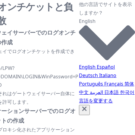
オンチケットと負
他の言語でサイトを表示
しますか？
散
English
ウェイサーバーでのログオンチ
の作成
ェイでログオンチケットを作成でき
English
Español
io/LPW?
Deutsch
Italiano
=DOMAIN\LOGIN&WinPassword=P
Português
Français
简体
D
中文
العربية
日本語
한국어
それはゲートウェイサーバー自体に
言語を変更する
を許可します。
ケーションサーバーでのログオ
ットの作成
プロキシ化されたアプリケーション