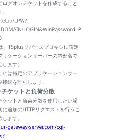
でログオンチケットを作成すること
す。
ket.io/LPW?
=DOMAIN\LOGIN&WinPassword=P
D
v4は、TSplusリバースプロキシに設定
プリケーションサーバーの内部名で
定します）
これは特定のアプリケーションサー
み接続を許可します。
ンチケットと負荷分散
チケットと負荷分散を使用したい場
初に追加のHTTPリクエストを行うこ
めします。
our-gateway-server.com/cgi-
e?