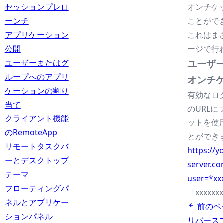
セッションプレロ
オンチケ
ーンチ
ことがで
アプリケーション
これはまさに
公開
ージで行わ
ユーザーまたはグ
ユーザ
ループへのアプリ
オンチ
ケーションの割り
有効なロ
当て
のURL
クライアント機能
ットを使
のRemoteApp
とができ
リモートタスクバ
https://y
ーとデスクトップ
server.c
テーマ
user=*xx
フローティングパ
「xxxx
ネルとアプリケー
前のペ
ションパネル
リバース