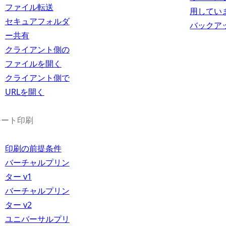
ファイル転送
用してい
セキュアフォルダ
バックアッ
ー共有
クライアント側の
ファイルを開く
クライアント側で
URLを開く
モート印刷
印刷の前提条件
バーチャルプリン
ター v1
バーチャルプリン
ター v2
ユニバーサルプリ