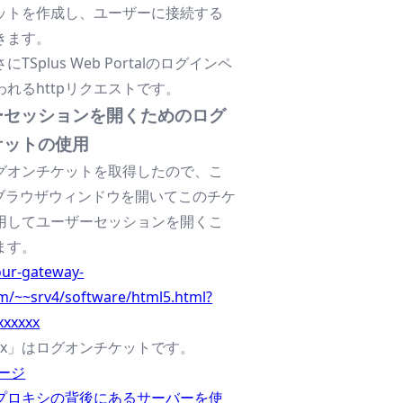
ットを作成し、ユーザーに接続する
きます。
TSplus Web Portalのログインペ
れるhttpリクエストです。
ーセッションを開くためのログ
ケットの使用
グオンチケットを取得したので、こ
にブラウザウィンドウを開いてこのチケ
用してユーザーセッションを開くこ
ます。
our-gateway-
om/~~srv4/software/html5.html?
xxxxxx
xxxx」はログオンチケットです。
ージ
プロキシの背後にあるサーバーを使