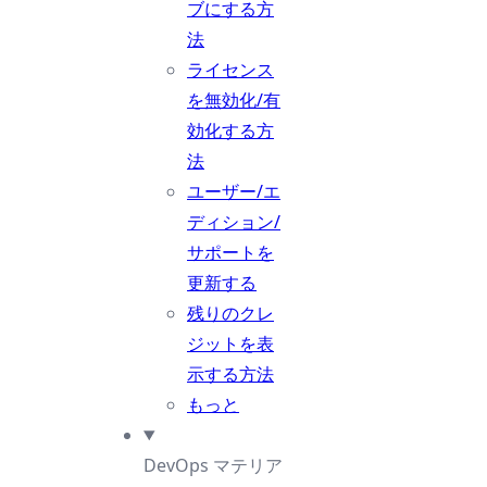
ブにする方
法
ライセンス
を無効化/有
効化する方
法
ユーザー/エ
ディション/
サポートを
更新する
残りのクレ
ジットを表
示する方法
もっと
DevOps マテリア