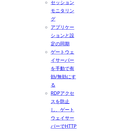
セッション
モニタリン
グ
アプリケー
ションと設
定の同期
ゲートウェ
イサーバー
を手動で有
効/無効にす
る
RDPアクセ
スを防止
し、ゲート
ウェイサー
バーでHTTP