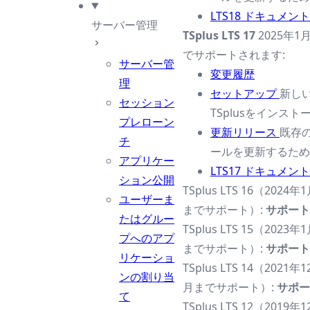
LTS18 ドキュメント
サーバー管理
TSplus LTS 17
2025年1
でサポートされます:
サーバー管
変更履歴
理
セットアップ
新し
セッション
TSplusをインス
プレローン
更新リリース
既存の
チ
ールを更新するため
アプリケー
LTS17 ドキュメント
ション公開
TSplus LTS 16（2024
ユーザーま
までサポート）:
サポート
たはグルー
TSplus LTS 15（2023
プへのアプ
までサポート）:
サポート
リケーショ
TSplus LTS 14（2021
ンの割り当
月までサポート）:
サポー
て
TSplus LTS 12（2019