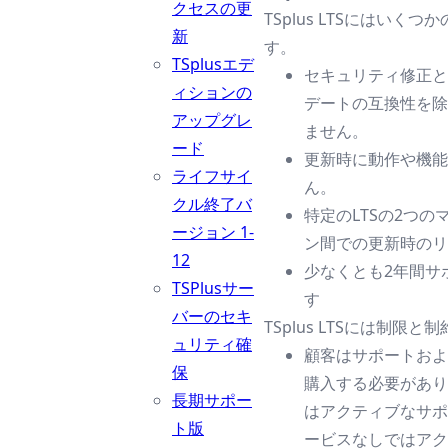
クセスの更
TSplus LTSにはいく
新
す。
TSplusエデ
セキュリティ修正とW
ィションの
デートの互換性を除
アップグレ
ません。
ード
更新時に動作や機能
ライフサイ
ん。
クル終了バ
特定のLTSの2つの
ージョン 1-
ン間での更新時のリ
12
少なくとも2年間サ
TSPlusサー
す
バーのセキ
TSplus LTSには制限
ュリティ確
顧客はサポートおよ
保
購入する必要があり
長期サポー
はアクティブなサポ
ト版
ービスなしではアク