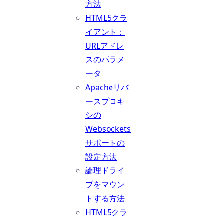
方法
HTML5クラ
イアント：
URLアドレ
スのパラメ
ータ
Apacheリバ
ースプロキ
シの
Websockets
サポートの
設定方法
論理ドライ
ブをマウン
トする方法
HTML5クラ