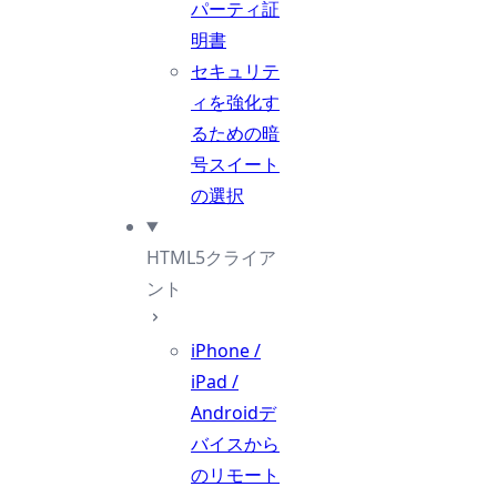
パーティ証
明書
セキュリテ
ィを強化す
るための暗
号スイート
の選択
HTML5クライア
ント
iPhone /
iPad /
Androidデ
バイスから
のリモート