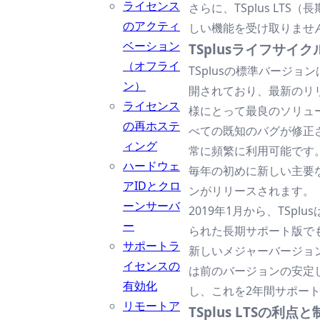
ライセンス
さらに、TSplus LTS
のアクティ
しい機能を受け取りませ
ベーション
TSplusライフサイク
（オフライ
TSplusの標準バージョ
ン）
開されており、最新のリ
ライセンス
様にとって最良のソリュ
の再ホステ
べての既知のバグが修正
ィング
常に頻繁に利用可能です
ハードウェ
毎年の初めに新しい主要なT
アIDとクロ
ンがリリースされます。
ーンサーバ
2019年1月から、TSplu
ー
られた長期サポート版で
サポートラ
新しいメジャーバージョンご
イセンスの
は前のバージョンの安定し
有効化
し、これを2年間サポー
リモートア
TSplus LTSの利点