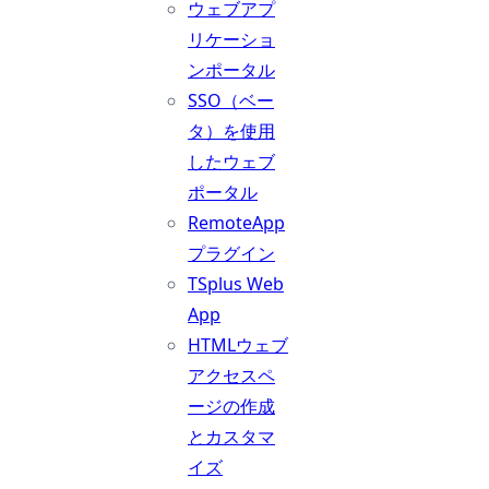
ウェブアプ
リケーショ
ンポータル
SSO（ベー
タ）を使用
したウェブ
ポータル
RemoteApp
プラグイン
TSplus Web
App
HTMLウェブ
アクセスペ
ージの作成
とカスタマ
イズ