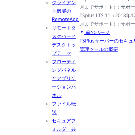
クライアン
月までサポート）:
サポー
ト機能の
TSplus LTS 11（2018
RemoteApp
月までサポート）:
サポー
リモートタ
前のページ
スクバーと
TSPlusサーバーのセキ
デスクトッ
管理ツールの概要
プテーマ
フローティ
ングパネル
とアプリケ
ーションパ
ネル
ファイル転
送
セキュアフ
ォルダー共