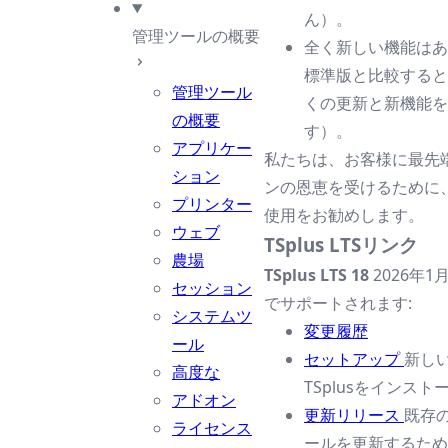
ん）。
管理ツールの概要
全く新しい機能はあり
標準版と比較すると
管理ツール
くの更新と新機能を
の概要
す）。
アプリケー
私たちは、お客様に最先
ション
ンの恩恵を受けるために、T
プリンター
使用をお勧めします。
ウェブ
TSplus LTSリンク
農場
TSplus LTS 18
2026年1
セッション
でサポートされます:
システムツ
変更履歴
ール
セットアップ
新し
高度な
TSplusをインス
アドオン
更新リリース
既存の
ライセンス
ールを更新するため