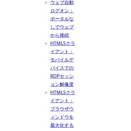
ウェブ自動
ログオン：
ポータルな
しでウェブ
から接続
HTML5クラ
イアント：
モバイルデ
バイスでの
RDPセッシ
ョン解像度
HTML5クラ
イアント：
ブラウザウ
ィンドウを
最大化する