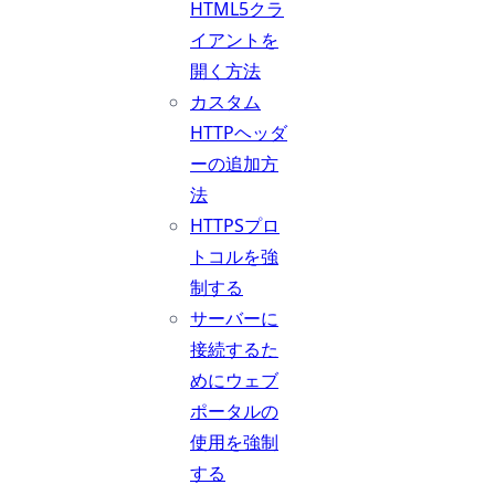
HTML5クラ
イアントを
開く方法
カスタム
HTTPヘッダ
ーの追加方
法
HTTPSプロ
トコルを強
制する
サーバーに
接続するた
めにウェブ
ポータルの
使用を強制
する