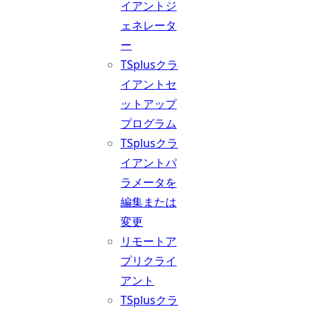
イアントジ
ェネレータ
ー
TSplusクラ
イアントセ
ットアップ
プログラム
TSplusクラ
イアントパ
ラメータを
編集または
変更
リモートア
プリクライ
アント
TSplusクラ