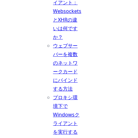
イアント：
Websockets
とXHRの違
いは何です
か？
ウェブサー
バーを複数
のネットワ
ークカード
にバインド
する方法
プロキシ環
境下で
Windowsク
ライアント
を実行する