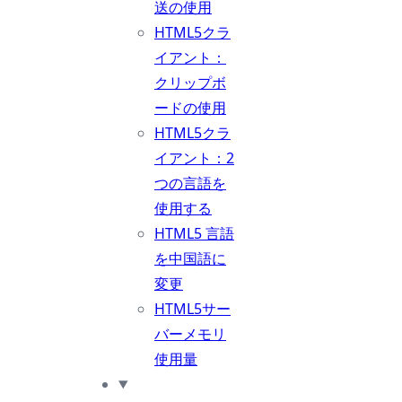
送の使用
HTML5クラ
イアント：
クリップボ
ードの使用
HTML5クラ
イアント：2
つの言語を
使用する
HTML5 言語
を中国語に
変更
HTML5サー
バーメモリ
使用量