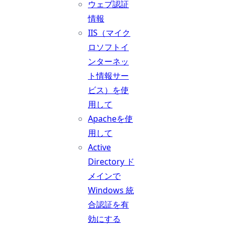
ウェブ認証
情報
IIS（マイク
ロソフトイ
ンターネッ
ト情報サー
ビス）を使
用して
Apacheを使
用して
Active
Directory ド
メインで
Windows 統
合認証を有
効にする