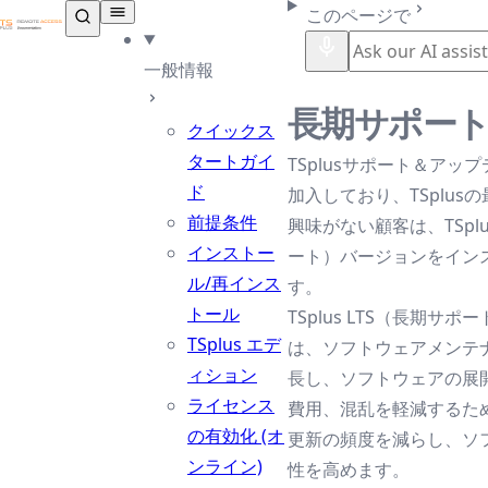
TSplus ドキュメンテーション ®
このページで
一般情報
長期サポー
クイックス
タートガイ
TSplusサポート＆アッ
ド
加入しており、TSplus
前提条件
興味がない顧客は、TSplu
インストー
ート）バージョンをイン
ル/再インス
す。
トール
TSplus LTS（長期サ
TSplus エデ
は、ソフトウェアメンテ
ィション
長し、ソフトウェアの展
ライセンス
費用、混乱を軽減するた
の有効化 (オ
更新の頻度を減らし、ソ
ンライン)
性を高めます。