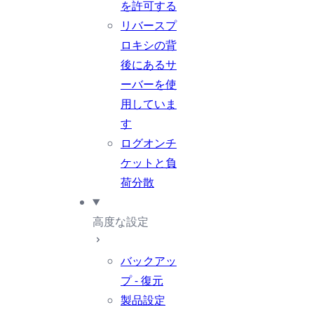
を許可する
リバースプ
ロキシの背
後にあるサ
ーバーを使
用していま
す
ログオンチ
ケットと負
荷分散
高度な設定
バックアッ
プ - 復元
製品設定