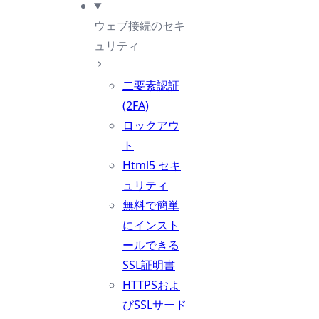
ウェブ接続のセキ
ュリティ
二要素認証
(2FA)
ロックアウ
ト
Html5 セキ
ュリティ
無料で簡単
にインスト
ールできる
SSL証明書
HTTPSおよ
びSSLサード