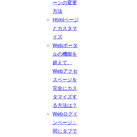
ーンの変更
方法
Htmlページ
とカスタマ
イズ
Webポータ
ルの機能を
超えて、
Webアクセ
スページを
完全にカス
タマイズす
る方法は？
Webログイ
ンページ：
同じタブで